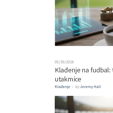
05/30/2026
Klađenje na fudbal: 
utakmice
Klađenje
by
Jeremy Hall