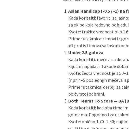
Asian Handicap (-0.5 / -1) na 
Kada koristiti: favoriti sa jasn
za ekipe koje redovno pobjeđuju
Kvote: tražite vrednost oko 1.60–
Primer utakmica: timovi iz gorn
xG protiv timova sa lošom od
Under 2.5 golova
Kada koristiti: mečevi sa defa
ključni napadači. Takođe dobar 
Kvote: česta vrednost je 1.50–1.
(npr. 4–5 poslednjih mečeva isp
Primer utakmica: derbiji sa t
po čvrstoj odbrani.
Both Teams To Score — DA (
Kada koristiti: kad oba tima im
golovima. Pogodno i za utakmic
Kvote: obično 1.70–2.50; najbol
svaki tim daje/prima najmanje 