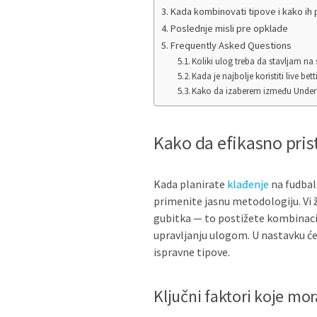
Kada kombinovati tipove i kako ih p
Poslednje misli pre opklade
Frequently Asked Questions
Koliki ulog treba da stavljam na s
Kada je najbolje koristiti live 
Kako da izaberem između Under 2
Kako da efikasno pris
Kada planirate
klađenje
na fudbal 
primenite jasnu metodologiju. Vi ž
gubitka — to postižete kombinaci
upravljanju ulogom. U nastavku će
ispravne tipove.
Ključni faktori koje mo