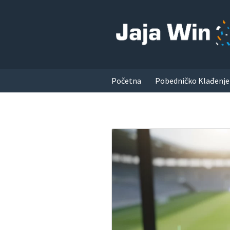
Početna
Pobedničko Klađenje