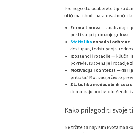
Pre nego što odaberete tip za dan
utiču na ishod i na verovatnoću da
Forma timova
— analizirajte p
postizanju i primanju golova.
Statistika
napada i odbrane
—
dostupan, i odstupanja u odnosu
Izostanci i rotacije
— ključni i
povrede, suspenzije i rotacije
Motivacija i kontekst
— da li 
pritiska? Motivacija često pre
Statistika međusobnih susre
dominiraju protiv određenih ri
Kako prilagoditi svoje t
Ne trčite za najvišim kvotama ako