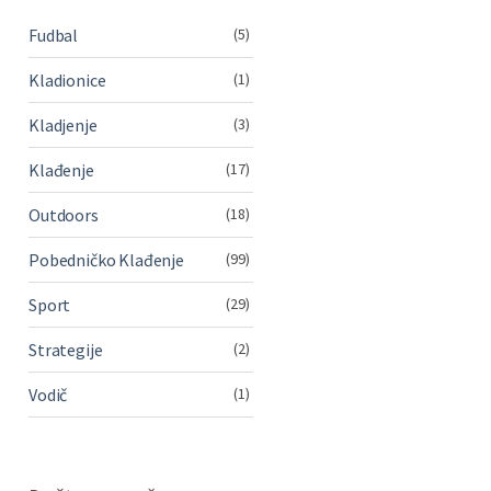
Fudbal
(5)
Kladionice
(1)
Kladjenje
(3)
Klađenje
(17)
Outdoors
(18)
Pobedničko Klađenje
(99)
Sport
(29)
Strategije
(2)
Vodič
(1)