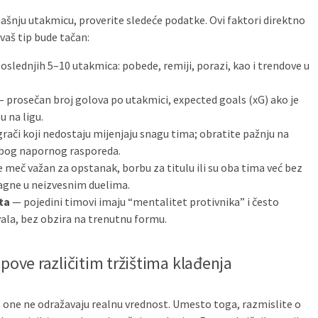
ašnju utakmicu, proverite sledeće podatke. Ovi faktori direktno
 vaš tip bude tačan:
oslednjih 5–10 utakmica: pobede, remiji, porazi, kao i trendove u
 prosečan broj golova po utakmici, expected goals (xG) ako je
 na ligu.
grači koji nedostaju mijenjaju snagu tima; obratite pažnju na
 zbog napornog rasporeda.
je meč važan za opstanak, borbu za titulu ili su oba tima već bez
vagne u neizvesnim duelima.
ta
— pojedini timovi imaju “mentalitet protivnika” i često
vala, bez obzira na trenutnu formu.
ipove različitim tržištima klađenja
 one ne odražavaju realnu vrednost. Umesto toga, razmislite o