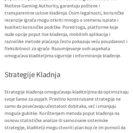
Maltese Gaming Authority, garantuju poštene i
transparentne uslove klađenja. Osim legalnosti, korisničke
recenzije igrača mogu otkriti mnogo o vremenu isplate i
kvaliteti korisničke podrške. Pored toga, platforme koje
nude opcije poput live klađenja, mobilnih aplikacija i
raznolike metode plaćanja često pokazuju veću pouzdanost i
fleksibilnost za igrače. Razumijevanje ovih aspekata
omogućava kladiteljima sigurnije i informiranije klađenje.
Strategije Kladnja
Strategije klađenja omogućavaju kladiteljima da optimiziraju
svoje šanse za uspjeh. Pravilno konstruisane strategije ne
samo da povećavaju učestalost dobitaka, već i smanjuju
moguće gubitke. Korištenjem metoda poput klađenja na
osnovu statističke analize ili samozvane sistemske
strategije, kladitelji mogu stvoriti plan koji će im pomoći da