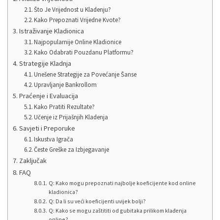
Što Je Vrijednost u Kladenju?
Kako Prepoznati Vrijedne Kvote?
Istraživanje Kladionica
Najpopularnije Online Kladionice
Kako Odabrati Pouzdanu Platformu?
Strategije Kladnja
Unešene Strategije za Povećanje Šanse
Upravljanje Bankrollom
Praćenje i Evaluacija
Kako Pratiti Rezultate?
Učenje iz Prijašnjih Kladenja
Savjeti i Preporuke
Iskustva Igrača
Česte Greške za Izbjegavanje
Zaključak
FAQ
Q: Kako mogu prepoznati najbolje koeficijente kod online
kladionica?
Q: Da li su veći koeficijenti uvijek bolji?
Q: Kako se mogu zaštititi od gubitaka prilikom klađenja
online?