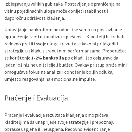
izbjegavanju velikih gubitaka. Postavljanje ograničenja na
visinu pojedinačnih uloga može donijeti stabilnost i
dugoročnu održivost klađenja.
Upravljanje bankrollom ne odnosi se samo na postavljanje
ograničenja, već i na analizu uspješnosti. Kladitelji bi trebali
redovno pratiti svoje uloge i rezultate kako bi prilagodili
strategiju u skladu s trenutnim performansama. Preporučuje
se korištenje
1-2% bankrolla
po okladi, što osigurava da
jedan loš niz ne uništi cijeli budžet. Ovakav pristup pruža mir i
omogućava fokus na analizu i donošenje boljih odluka,
umjesto reagovanja na emocionalne impulse.
Praćenje i Evaluacija
Praćenje i evaluacija rezultata kladjenja omogućava
kladiteljima da unaprijede svoje strategije i prepoznaju
obrasce uspjeha ili neuspjeha. Redovno evidentiranje