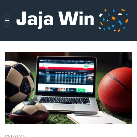
M
E
N
U
10/14/2025