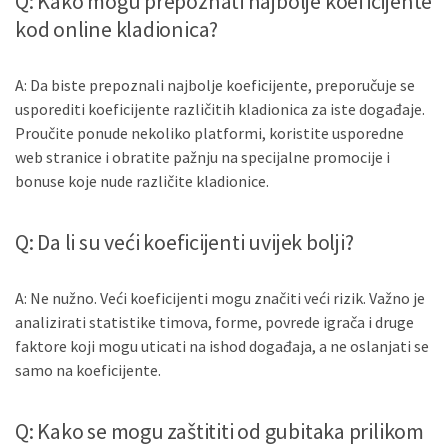
Q: Kako mogu prepoznati najbolje koeficijente
kod online kladionica?
A: Da biste prepoznali najbolje koeficijente, preporučuje se
usporediti koeficijente različitih kladionica za iste događaje.
Proučite ponude nekoliko platformi, koristite usporedne
web stranice i obratite pažnju na specijalne promocije i
bonuse koje nude različite kladionice.
Q: Da li su veći koeficijenti uvijek bolji?
A: Ne nužno. Veći koeficijenti mogu značiti veći rizik. Važno je
analizirati statistike timova, forme, povrede igrača i druge
faktore koji mogu uticati na ishod događaja, a ne oslanjati se
samo na koeficijente.
Q: Kako se mogu zaštititi od gubitaka prilikom