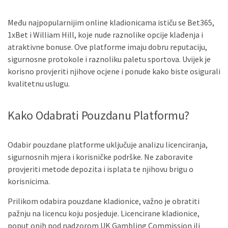
Među najpopularnijim online kladionicama ističu se Bet365,
1xBet i William Hill, koje nude raznolike opcije klađenja i
atraktivne bonuse. Ove platforme imaju dobru reputaciju,
sigurnosne protokole i raznoliku paletu sportova. Uvijek je
korisno provjeriti njihove ocjene i ponude kako biste osigurali
kvalitetnu uslugu.
Kako Odabrati Pouzdanu Platformu?
Odabir pouzdane platforme uključuje analizu licenciranja,
sigurnosnih mjera i korisničke podrške. Ne zaboravite
provjeriti metode depozita i isplata te njihovu brigu o
korisnicima.
Prilikom odabira pouzdane kladionice, važno je obratiti
pažnju na licencu koju posjeduje. Licencirane kladionice,
poput onih pod nadzorom UK Gambling Commission ili