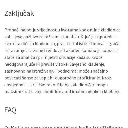
Zaključak
Pronaći najbolju vrijednost u kvotama kod online kladionica
zahtijeva pažljivo istraživanje i analizu. Ključ je usporediti
kvote različitih kladionica, pratiti statistike timova i igrača,
te razumjeti tržišne trendove. Također, korisno je koristiti
alate za analiza i primijetiti situacije kada su kvote
neodgovarajuće ili previše visoke. Savjesno klađenje,
zasnovano na istraživanju i podacima, može značajno
povećati šanse za uspjeh i dugoročno profitiranje. Kroz
dosljednost i kritičko razmišljanje, kladioničari mogu
maksimizirati svoju dobit kroz optimalne odluke o klađenju.
FAQ