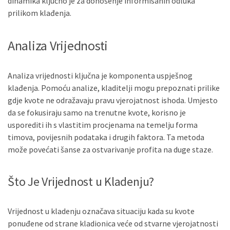
dinamika ključno je za donošenje informisanih odluka
prilikom klađenja.
Analiza Vrijednosti
Analiza vrijednosti ključna je komponenta uspješnog
klađenja. Pomoću analize, kladitelji mogu prepoznati prilike
gdje kvote ne odražavaju pravu vjerojatnost ishoda. Umjesto
da se fokusiraju samo na trenutne kvote, korisno je
usporediti ih s vlastitim procjenama na temelju forma
timova, povijesnih podataka i drugih faktora. Ta metoda
može povećati šanse za ostvarivanje profita na duge staze.
Što Je Vrijednost u Kladenju?
Vrijednost u kladenju označava situaciju kada su kvote
ponuđene od strane kladionica veće od stvarne vjerojatnosti