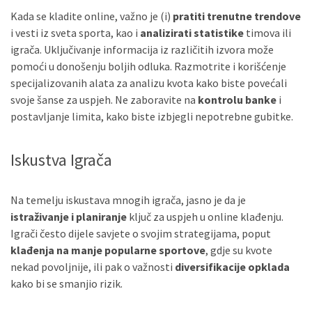
Kada se kladite online, važno je (i)
pratiti trenutne trendove
i vesti iz sveta sporta, kao i
analizirati statistike
timova ili
igrača. Uključivanje informacija iz različitih izvora može
pomoći u donošenju boljih odluka. Razmotrite i korišćenje
specijalizovanih alata za analizu kvota kako biste povećali
svoje šanse za uspjeh. Ne zaboravite na
kontrolu banke
i
postavljanje limita, kako biste izbjegli nepotrebne gubitke.
Iskustva Igrača
Na temelju iskustava mnogih igrača, jasno je da je
istraživanje i planiranje
ključ za uspjeh u online klađenju.
Igrači često dijele savjete o svojim strategijama, poput
klađenja na manje popularne sportove
, gdje su kvote
nekad povoljnije, ili pak o važnosti
diversifikacije opklada
kako bi se smanjio rizik.