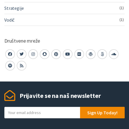
Strategije
(1)
Vodič
(1)
Društvene mreže
Prijavite se na naš newsletter
Y
Sign Up Today!
o
u