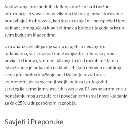
Analiziranje prethodnih klađenja može otkriti važne
informacije o vlastitim navikama i strategijama. Uočavanje
ponavljajućih obrazaca, kao što su uspješni i neuspješni tipovi
opklada, omogućava kladiteljima da bolje prilagode pristup
svim budućim klađenjima.
Ova analiza ne uključuje samo uspjeh ili neuspjeh u
opkladama, već i razmatranje vanjskih čimbenika poput
povijesti timova, vremenskih uvjeta ili stručnih mišljenja.
Istraživanje je pokazalo da kladitelji koji redovno evaluiraju
svoja prethodna klađenja postižu bolje rezultate s
vremenom, jer su svjesniji svojih odluka i prilagodili
strategije temeljem vlastitih iskustava. Efikasne promjene u
ponašanju mogu rezultirati povećanjem uspješnosti kladanja
za čak 25% u dugoročnom razdoblju.
Savjeti i Preporuke