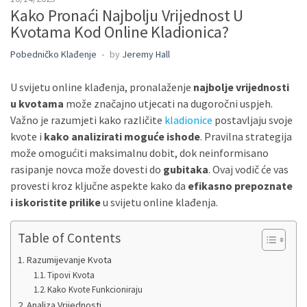
Kako Pronaći Najbolju Vrijednost U
Kvotama Kod Online Kladionica?
Pobedničko Klađenje
by
Jeremy Hall
U svijetu online klađenja, pronalaženje
najbolje vrijednosti
u kvotama
može značajno utjecati na dugoročni uspjeh.
Važno je razumjeti kako različite
kladionice
postavljaju svoje
kvote i
kako analizirati moguće ishode
. Pravilna strategija
može omogućiti maksimalnu dobit, dok neinformisano
rasipanje novca može dovesti do
gubitaka
. Ovaj vodič će vas
provesti kroz ključne aspekte kako da
efikasno prepoznate
i iskoristite prilike
u svijetu online klađenja.
Table of Contents
Razumijevanje Kvota
Tipovi Kvota
Kako Kvote Funkcioniraju
Analiza Vrijednosti