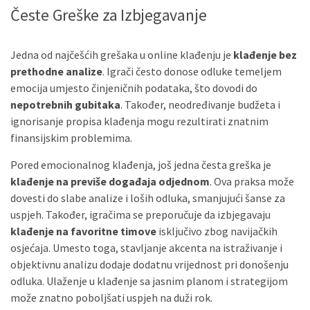
Česte Greške za Izbjegavanje
Jedna od najčešćih grešaka u online klađenju je
klađenje bez
prethodne analize
. Igrači često donose odluke temeljem
emocija umjesto činjeničnih podataka, što dovodi do
nepotrebnih gubitaka
. Također, neodređivanje budžeta i
ignorisanje propisa klađenja mogu rezultirati znatnim
finansijskim problemima.
Pored emocionalnog klađenja, još jedna česta greška je
klađenje na previše događaja odjednom
. Ova praksa može
dovesti do slabe analize i loših odluka, smanjujući šanse za
uspjeh. Također, igračima se preporučuje da izbjegavaju
klađenje na favoritne timove
isključivo zbog navijačkih
osjećaja. Umesto toga, stavljanje akcenta na istraživanje i
objektivnu analizu dodaje dodatnu vrijednost pri donošenju
odluka. Ulaženje u klađenje sa jasnim planom i strategijom
može znatno poboljšati uspjeh na duži rok.