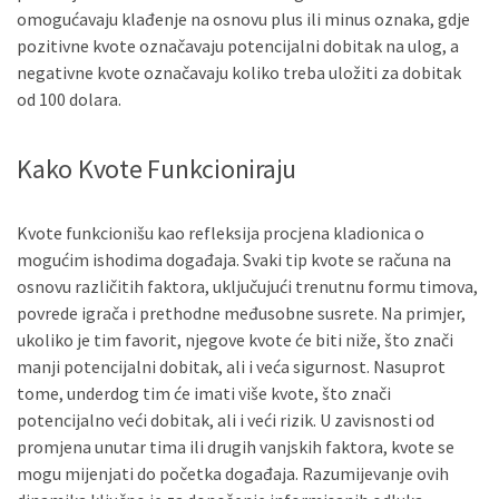
omogućavaju klađenje na osnovu plus ili minus oznaka, gdje
pozitivne kvote označavaju potencijalni dobitak na ulog, a
negativne kvote označavaju koliko treba uložiti za dobitak
od 100 dolara.
Kako Kvote Funkcioniraju
Kvote funkcionišu kao refleksija procjena kladionica o
mogućim ishodima događaja. Svaki tip kvote se računa na
osnovu različitih faktora, uključujući trenutnu formu timova,
povrede igrača i prethodne međusobne susrete. Na primjer,
ukoliko je tim favorit, njegove kvote će biti niže, što znači
manji potencijalni dobitak, ali i veća sigurnost. Nasuprot
tome, underdog tim će imati više kvote, što znači
potencijalno veći dobitak, ali i veći rizik. U zavisnosti od
promjena unutar tima ili drugih vanjskih faktora, kvote se
mogu mijenjati do početka događaja. Razumijevanje ovih