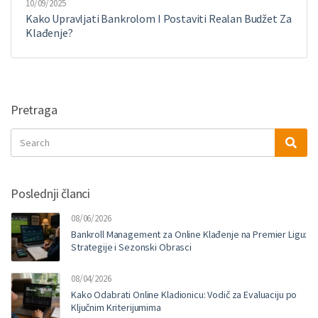
10/09/2025
Kako Upravljati Bankrolom I Postaviti Realan Budžet Za
Klađenje?
Pretraga
Search
Sea
for:
Poslednji članci
08/06/2026
Bankroll Management za Online Klađenje na Premier Ligu:
Strategije i Sezonski Obrasci
08/04/2026
Kako Odabrati Online Kladionicu: Vodič za Evaluaciju po
Ključnim Kriterijumima