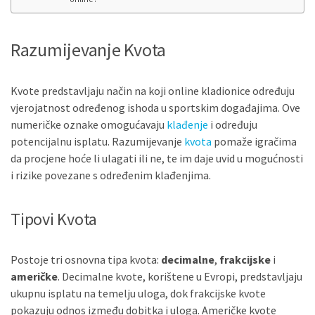
Razumijevanje Kvota
Kvote predstavljaju način na koji online kladionice određuju
vjerojatnost određenog ishoda u sportskim događajima. Ove
numeričke oznake omogućavaju
klađenje
i određuju
potencijalnu isplatu. Razumijevanje
kvota
pomaže igračima
da procjene hoće li ulagati ili ne, te im daje uvid u mogućnosti
i rizike povezane s određenim klađenjima.
Tipovi Kvota
Postoje tri osnovna tipa kvota:
decimalne
,
frakcijske
i
američke
. Decimalne kvote, korištene u Evropi, predstavljaju
ukupnu isplatu na temelju uloga, dok frakcijske kvote
pokazuju odnos između dobitka i uloga. Američke kvote