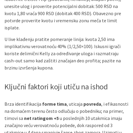
unesite ulog i proverite potencijalni dobitak: 500 RSD na
kvotu 1,80 vraća 900 RSD (dobitak 400 RSD). Obavezno pre
potvrde proverite kvotu i vremensku zonu meča te limit
isplate.
U live klađenju pratite pomeranje linija: kvota 2,50 ima
implikativnu verovatnoću 40% (1/2,50×100). Iskusni igrači
koriste delimični Kelly za određivanje uloga i razmatraju
cash-out samo kad zaštiti značajan deo profita; pazite na
brzinu izvršenja kupona.
Ključni faktori koji utiču na ishod
Brza identifikacija
forme tima
, uticaja
povreda
, i efikasnosti
na domaćem terenu često odlučuju o pobedniku; na primer,
timovi sa
net ratingom +5
u poslednjih 10 utakmica imaju
značajno veću verovatnoću pobede, dok raspored od 3
utakmice u 4 dana smanjuje šanse zbog zamora. Uzimati u