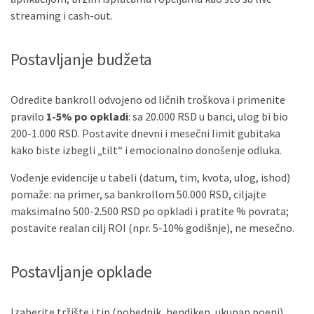
streaming i cash-out.
Postavljanje budžeta
Odredite bankroll odvojeno od ličnih troškova i primenite
pravilo
1-5% po opkladi
: sa 20.000 RSD u banci, ulog bi bio
200-1.000 RSD. Postavite dnevni i mesečni limit gubitaka
kako biste izbegli „tilt“ i emocionalno donošenje odluka.
Vođenje evidencije u tabeli (datum, tim, kvota, ulog, ishod)
pomaže: na primer, sa bankrollom 50.000 RSD, ciljajte
maksimalno 500-2.500 RSD po opkladi i pratite % povrata;
postavite realan cilj ROI (npr. 5-10% godišnje), ne mesečno.
Postavljanje opklade
Izaberite tržište i tip (pobednik, hendikep, ukupan poeni),