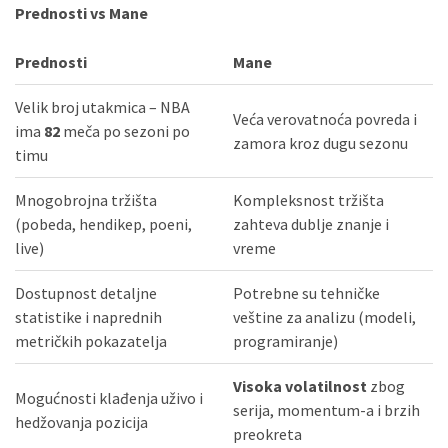
Prednosti vs Mane
Prednosti
Mane
Velik broj utakmica – NBA
Veća verovatnoća povreda i
ima
82
meča po sezoni po
zamora kroz dugu sezonu
timu
Mnogobrojna tržišta
Kompleksnost tržišta
(pobeda, hendikep, poeni,
zahteva dublje znanje i
live)
vreme
Dostupnost detaljne
Potrebne su tehničke
statistike i naprednih
veštine za analizu (modeli,
metričkih pokazatelja
programiranje)
Visoka volatilnost
zbog
Mogućnosti klađenja uživo i
serija, momentum-a i brzih
hedžovanja pozicija
preokreta