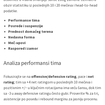
obzir statistiku iz poslednjih 10 i 20 mečeva i head-to-head
podatke.
Performanse tima
Povrede i suspenzije
Prednost domaćeg terena
Nedavna forma
Meč-upovi
Raspored i zamor
Analiza performansi tima
Fokusirajte se na
offensive/defensive rating
, pace i
net
rating
; tim sa +4 net ratingom u poslednjih 10 mečeva i
pozitivnim +/− u ključnim rotacijama ima veću šansu, dok tim
sa -3 u away defensive ratingu često gubi. Proverite % za tri,
asistencije po posedu i rebound marginu za jasniju procenu.