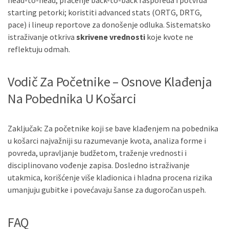
starting petorki; koristiti advanced stats (ORTG, DRTG,
pace) i lineup reportove za donošenje odluka. Sistematsko
istraživanje otkriva
skrivene vrednosti
koje kvote ne
reflektuju odmah.
Vodič Za Početnike – Osnove Klađenja
Na Pobednika U Košarci
Zaključak: Za početnike koji se bave klađenjem na pobednika
u košarci najvažniji su razumevanje kvota, analiza forme i
povreda, upravljanje budžetom, traženje vrednosti i
disciplinovano vođenje zapisa. Dosledno istraživanje
utakmica, korišćenje više kladionica i hladna procena rizika
umanjuju gubitke i povećavaju šanse za dugoročan uspeh.
FAQ