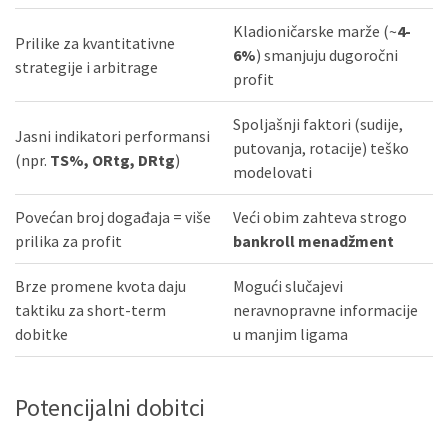
Kladioničarske marže (~
4-
Prilike za kvantitativne
6%
) smanjuju dugoročni
strategije i arbitrage
profit
Spoljašnji faktori (sudije,
Jasni indikatori performansi
putovanja, rotacije) teško
(npr.
TS%, ORtg, DRtg
)
modelovati
Povećan broj događaja = više
Veći obim zahteva strogo
prilika za profit
bankroll menadžment
Brze promene kvota daju
Mogući slučajevi
taktiku za short-term
neravnopravne informacije
dobitke
u manjim ligama
Potencijalni dobitci