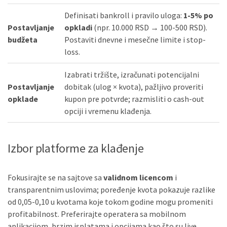
Definisati bankroll i pravilo uloga:
1-5% po
Postavljanje
opkladi
(npr. 10.000 RSD → 100-500 RSD).
budžeta
Postaviti dnevne i mesečne limite i stop-
loss.
Izabrati tržište, izračunati potencijalni
Postavljanje
dobitak (ulog × kvota), pažljivo proveriti
opklade
kupon pre potvrde; razmisliti o cash-out
opciji i vremenu klađenja.
Izbor platforme za klađenje
Fokusirajte se na sajtove sa
validnom licencom
i
transparentnim uslovima; poređenje kvota pokazuje razlike
od 0,05-0,10 u kvotama koje tokom godine mogu promeniti
profitabilnost. Preferirajte operatera sa mobilnom
aplikacijom, brzim isplatama i opcijama kao što su live