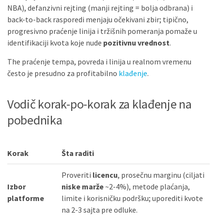
NBA), defanzivni rejting (manji rejting = bolja odbrana) i
back-to-back rasporedi menjaju očekivani zbir; tipično,
progresivno praćenje linija i tržišnih pomeranja pomaže u
identifikaciji kvota koje nude
pozitivnu vrednost
.
The praćenje tempa, povreda i linija u realnom vremenu
često je presudno za profitabilno
klađenje
.
Vodič korak-po-korak za klađenje na
pobednika
Korak
Šta raditi
Proveriti
licencu
, prosečnu marginu (ciljati
Izbor
niske marže
~2-4%), metode plaćanja,
platforme
limite i korisničku podršku; uporediti kvote
na 2-3 sajta pre odluke.