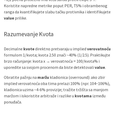
Koristite napredne metrike poput PER, TS% i obrambenog
ranga da kvantifikujete slabu tačku protivnika i identifikujete
value
prilike.
Razumevanje Kvota
Decimalne
kvote
direktno pretvaraju u implied
verovatnoću
formulom 1/kvota; kvota 2.50 znači ~40% (1/2.5). Praktikujte
brzo računjanje: kvota x → verovatnoća = 100/kvota% i
uporedite sa svojom procenom da biste detektovali
value
.
Obratite pažnju na
maržu
kladionica (overround): ako zbir
implied verovatnoća oba tima prelazi 100% (npr. 104−106%),
kladionica uzima ~4-6% provizije; tražite tržišta sa manjom
maržom i iskoristite arbitraže i razlike u
kvotama
između
ponuđača.