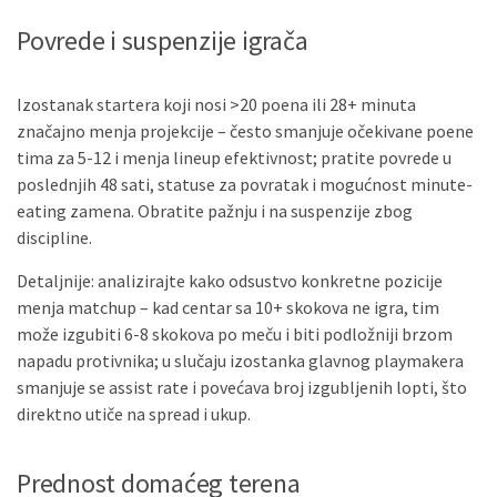
Povrede i suspenzije igrača
Izostanak startera koji nosi >20 poena ili 28+ minuta
značajno menja projekcije – često smanjuje očekivane poene
tima za 5-12 i menja lineup efektivnost; pratite povrede u
poslednjih 48 sati, statuse za povratak i mogućnost minute-
eating zamena. Obratite pažnju i na suspenzije zbog
discipline.
Detaljnije: analizirajte kako odsustvo konkretne pozicije
menja matchup – kad centar sa 10+ skokova ne igra, tim
može izgubiti 6-8 skokova po meču i biti podložniji brzom
napadu protivnika; u slučaju izostanka glavnog playmakera
smanjuje se assist rate i povećava broj izgubljenih lopti, što
direktno utiče na spread i ukup.
Prednost domaćeg terena