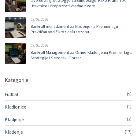
Live Betting Strategije za Bundesligu: Kako Pratiti Tok
Utakmice i Prepoznati Vredne Kvote
08/07/2026
Bankroll menadžment za klađenje na Premier ligu:
Praktičan vodič kroz celu sezonu
08/06/2026
Bankroll Management za Online Klađenje na Premier Ligu:
Strategije i Sezonski Obrasci
Kategorije
Fudbal
(5)
Kladionice
(1)
Kladjenje
(3)
Klađenje
(17)