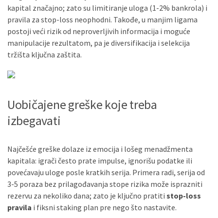
kapital značajno; zato su limitiranje uloga (1-2% bankrola) i
pravila za stop-loss neophodni. Takođe, u manjim ligama
postoji veći rizik od neproverljivih informacija i moguće
manipulacije rezultatom, pa je diversifikacija i selekcija
tržišta ključna zaštita.
Uobičajene greške koje treba
izbegavati
Najčešće greške dolaze iz emocija i lošeg menadžmenta
kapitala: igrači često prate impulse, ignorišu podatke ili
povećavaju uloge posle kratkih serija. Primera radi, serija od
3-5 poraza bez prilagođavanja stope rizika može isprazniti
rezervu za nekoliko dana; zato je ključno pratiti
stop-loss
pravila
i fiksni staking plan pre nego što nastavite.