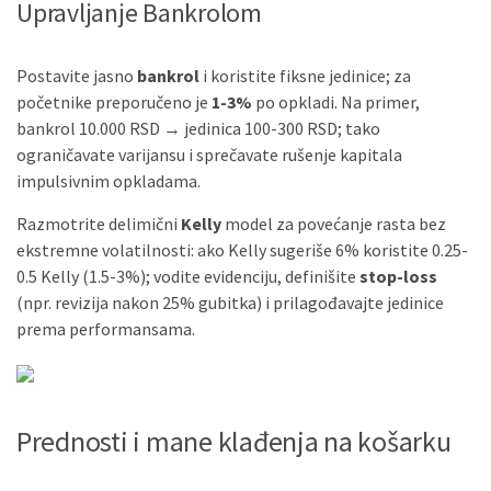
Upravljanje Bankrolom
Postavite jasno
bankrol
i koristite fiksne jedinice; za
početnike preporučeno je
1-3%
po opkladi. Na primer,
bankrol 10.000 RSD → jedinica 100-300 RSD; tako
ograničavate varijansu i sprečavate rušenje kapitala
impulsivnim opkladama.
Razmotrite delimični
Kelly
model za povećanje rasta bez
ekstremne volatilnosti: ako Kelly sugeriše 6% koristite 0.25-
0.5 Kelly (1.5-3%); vodite evidenciju, definišite
stop-loss
(npr. revizija nakon 25% gubitka) i prilagođavajte jedinice
prema performansama.
Prednosti i mane klađenja na košarku