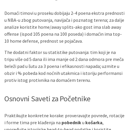
Domaći timovi u proseku dobijaju 2-4 poena ekstra prednosti
u NBA-u zbog putovanja, navijača i poznatog terena; za dalje
analize koristite home/away splits-ako gost ima slab away
offense (ispod 105 poena na 100 poseda) i domaćin ima top-
10 home defense, prednost se pojačava.
The dodatni faktor su statistike putovanja: tim koji je na
tripu više od 5 dana ili ima manje od 2 dana odmora pre meča
beleži pad u šutu za 3 poena i efikasnosti napada; uzmite u
obzir i % pobeda kod noćnih utakmica i istoriju performansi
protiv istog protivnika na domaćem terenu.
Osnovni Saveti za Početnike
Praktikujte konkretne korake: proveravajte povrede, rotacije
i forme tima pre klađenja na
pobednik
u
košarka
,
upoređujte istorijske head‑to‑head podatke i koristite