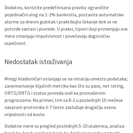
Dodatno, koristite predefinisana pravila: ograničite
pojedinačni ulog na 1-2% bankrolla, postavite automatske
alarme za dnevni gubitak i praktikujte čekanje dok se ne
potvrde sastavi i povrede. U praksi, tipseri koji primenjuju ove
mere smanjuju impulsivnost i povećavaju dugoročnu
uspešnost.
Nedostatak istraživanja
Mnogi kladioničari oslanjaju se na intuiciju umesto podataka;
zanemarivanje ključnih metrika kao što su pace, net rating,
ORTG/DRTG i status povreda vodi ka promašenim
prognozama. Na primer, tim sa 8-2 u poslednjih 10 mečeva
naspram protivnika 3-7 često zaslužuje drugačiju ocenu
vrijednosti od kvote.
Dodatne mere su pregled poslednjih 5-10 utakmica, analiza
head-to-head, praćenje back-to-back rasporeda i potvrda