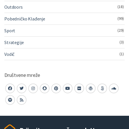
Outdoors
(18)
Pobedničko Klađenje
(99)
Sport
(29)
Strategije
(3)
Vodič
(1)
Društvene mreže