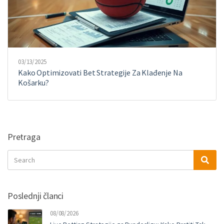
03/13/2025
Kako Optimizovati Bet Strategije Za Klađenje Na
Košarku?
Pretraga
Search
Sea
for:
Poslednji članci
08/08/2026