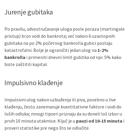
Jurenje gubitaka
Po pravilu, udvostručavanje uloga posle poraza (martingale
pristup) brzo vodi do bankrota; već nakon 6 uzastopnih
gubitaka na po 2% početnog bankrolla gubici postaju
katastrofalni. Bolje je ograničiti jedan ulog na
1-2%
bankrolla
i primeniti dnevni limit gubitka od npr. 5% kako
biste zaštitili kapital.
Impulsivno klađenje
Impulsivni ulog nakon uzbuđenja ili piva, posebno u live
klađenju, često zanemaruje kvantitativne faktore i vodi do
loših odluka; mnogi tipseri priznaju da su doneli loš izbor u
prvih 10 minuta utakmice. Ključ je u
pauzi od 10-15 minuta
i
proveri statistike pre nego što se odlučite.