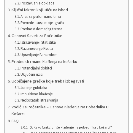
Postavljanje opklade
Ključni faktori koji utiču na ishod
Analiza performansi tima
Povrede i suspenzije igrača
Prednost domaćeg terena
Osnovni Saveti za Početnike
Istraživanje i Statistika
Razumevanje Kvota
Upravljanje Bankrolom
Prednosti i mane klađenja na košarku
Potencijalni dobitci
Uključeni rizici
Uobičajene greške koje treba izbegavati
Jurenje gubitaka
Impulsivno klađenje
Nedostatak istraživanja
Vodič Za Početnike – Osnove Klađenja Na Pobednika U
Košarci
FAQ
Q: Kako funkcioniše klađenje na pobednika u košarci?
Q: Koje faktore treba analizirati pre nego što se kladim na