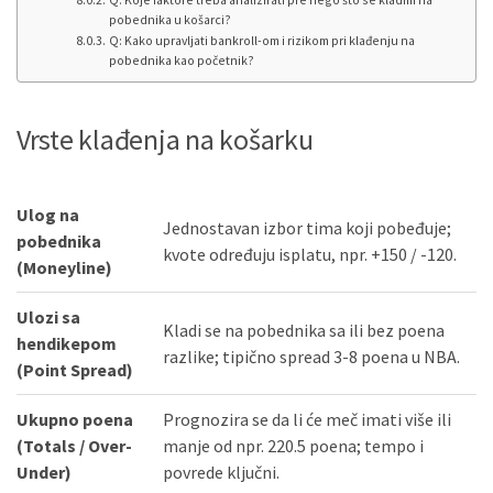
pobednika u košarci?
Q: Kako upravljati bankroll-om i rizikom pri klađenju na
pobednika kao početnik?
Vrste klađenja na košarku
Ulog na
Jednostavan izbor tima koji pobeđuje;
pobednika
kvote određuju isplatu, npr. +150 / -120.
(Moneyline)
Ulozi sa
Kladi se na pobednika sa ili bez poena
hendikepom
razlike; tipično spread 3-8 poena u NBA.
(Point Spread)
Ukupno poena
Prognozira se da li će meč imati više ili
(Totals / Over-
manje od npr. 220.5 poena; tempo i
Under)
povrede ključni.