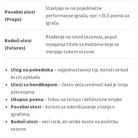
Stavljaju se na pojedinačne
Posebni ulozi
performanse igrača, npr. >25.5 poena za
(Props)
igrača.
Klađenja na ishod sezonski, poput
Budući ulozi
osvajanja titule sa kvotama koje se
(Futures)
menjaju tokom sezone.
Ulog na pobednika
– najjednostavniji tip, koristi se kod
brzih opklada.
Ulozi sa hendikepom
– često veća vrednost kad je linija
precenjena.
Ukupno poena
– fokus na tempo i defanzivne brojke.
Posebni ulozi
– korisni za iskorišćavanje znanja o
igračima.
Budući ulozi
– veći rizik, ali velike kvote na početku
sezone.