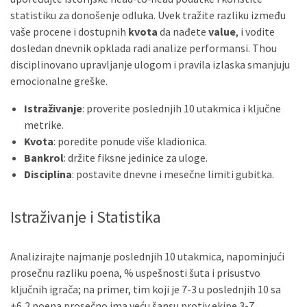
statistiku za donošenje odluka. Uvek tražite razliku između
vaše procene i dostupnih
kvota
da nađete
value
, i vodite
dosledan dnevnik opklada radi analize performansi. Thou
disciplinovano upravljanje ulogom i pravila izlaska smanjuju
emocionalne greške.
Istraživanje
: proverite poslednjih 10 utakmica i ključne
metrike.
Kvota
: poredite ponude više kladionica.
Bankrol
: držite fiksne jedinice za uloge.
Disciplina
: postavite dnevne i mesečne limiti gubitka.
Istraživanje i Statistika
Analizirajte najmanje poslednjih 10 utakmica, napominjući
prosečnu razliku poena, % uspešnosti šuta i prisustvo
ključnih igrača; na primer, tim koji je 7-3 u poslednjih 10 sa
+6,2 poena prosečno ima veću šansu protiv ekipe 3-7.