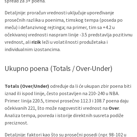
spread za 3+ poena.
Detaljnije: proračun vrednosti uključuje upoređivanje
prosečnih razlika u poenima, timskog tempa (poseda po
meču) i defanzivnog rejtinga; na primer, tim sa +4.2 u
očekivanoj vrednosti naspram linije -3.5 predstavlja pozitivnu
vrednost, ali
rizik
leži u volatilnosti produžetaka i
individualnim izostancima.
Ukupno poena (Totals / Over-Under)
Totals (Over/Under)
određuje da li će ukupan zbir poena biti
iznad ili ispod linije, često postavljen na 210-240 u NBA.
Primer: linija 220.5, timovi prosečno 112.3 i 108.7 poena daju
očekivanih 221, što može nagovestiti vrednost na
Over
.
Analiza tempa, povreda i istorije direktnih susreta podiže
preciznost.
Detaljnije: faktori kao što su prosečni posedi (npr. 98-102 u