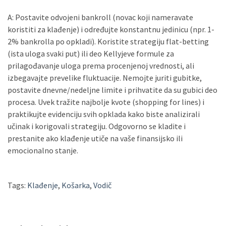
A: Postavite odvojeni bankroll (novac koji nameravate
koristiti za klađenje) i određujte konstantnu jedinicu (npr. 1-
2% bankrolla po opkladi). Koristite strategiju flat-betting
(ista uloga svaki put) ili deo Kellyjeve formule za
prilagođavanje uloga prema procenjenoj vrednosti, ali
izbegavajte prevelike fluktuacije. Nemojte juriti gubitke,
postavite dnevne/nedeljne limite i prihvatite da su gubici deo
procesa. Uvek tražite najbolje kvote (shopping for lines) i
praktikujte evidenciju svih opklada kako biste analizirali
učinak i korigovali strategiju. Odgovorno se kladite i
prestanite ako klađenje utiče na vaše finansijsko ili
emocionalno stanje.
Tags:
Klađenje
,
Košarka
,
Vodič