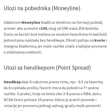
Ulozi na pobednika (Moneyline)
Odabirom
Moneyline
kladiš se direktno na tim koji pobedi;
primer: ako su kvote
+150
, ulog od 10€ vraća 25€ dobitka.
Često se koristi kod mečeva sa visokim favoritima ili kad želiš
jednostavnu opkladu bez hendikepa. Obrati pažnju na
kvote
i
marginu kladionica, jer male razlike znače značajne promene
u očekivanoj vrednosti.
Ulozi sa hendikepom (Point Spread)
Hendikep
daje ili oduzima poene timu, npr. -6.5 za favorita;
da bi opklada prošla, favorit mora da pobedi sa 7+ poena
razlike. U praksi, linije se kreću oko 3-8 poena u NBA, dok u
NCAA često prelaze 10 poena. Važno je pratiti povrede i
rotacije jer promena jednog važnog igrača može pomeriti