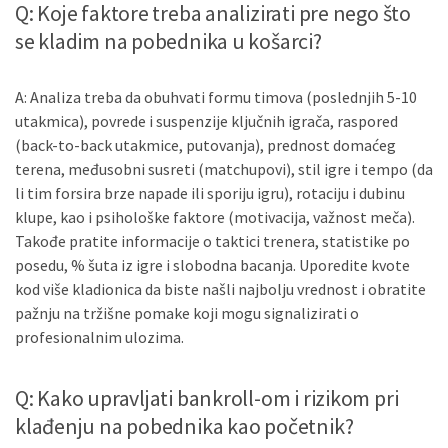
Q: Koje faktore treba analizirati pre nego što
se kladim na pobednika u košarci?
A: Analiza treba da obuhvati formu timova (poslednjih 5-10
utakmica), povrede i suspenzije ključnih igrača, raspored
(back-to-back utakmice, putovanja), prednost domaćeg
terena, međusobni susreti (matchupovi), stil igre i tempo (da
li tim forsira brze napade ili sporiju igru), rotaciju i dubinu
klupe, kao i psihološke faktore (motivacija, važnost meča).
Takođe pratite informacije o taktici trenera, statistike po
posedu, % šuta iz igre i slobodna bacanja. Uporedite kvote
kod više kladionica da biste našli najbolju vrednost i obratite
pažnju na tržišne pomake koji mogu signalizirati o
profesionalnim ulozima.
Q: Kako upravljati bankroll-om i rizikom pri
klađenju na pobednika kao početnik?