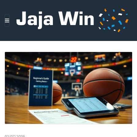
M
E
N
U
02/07/2026