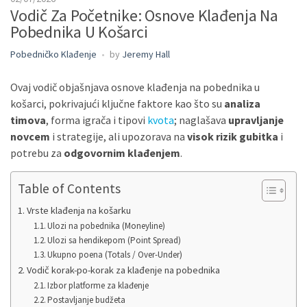
Vodič Za Početnike: Osnove Klađenja Na
Pobednika U Košarci
Pobedničko Klađenje
by
Jeremy Hall
Ovaj vodič objašnjava osnove klađenja na pobednika u
košarci, pokrivajući ključne faktore kao što su
analiza
timova
, forma igrača i tipovi
kvota
; naglašava
upravljanje
novcem
i strategije, ali upozorava na
visok rizik gubitka
i
potrebu za
odgovornim klađenjem
.
Table of Contents
Vrste klađenja na košarku
Ulozi na pobednika (Moneyline)
Ulozi sa hendikepom (Point Spread)
Ukupno poena (Totals / Over-Under)
Vodič korak-po-korak za klađenje na pobednika
Izbor platforme za klađenje
Postavljanje budžeta