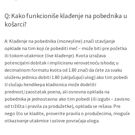
Q: Kako funkcioniše klađenje na pobednika u
košarci?
A: Klađenje na pobednika (moneyline) znači stavljanje
opklade na tim koji će pobediti meč – može biti pre početka
ili tokom utakmice (live klađenje). Kvota izražava
potencijalni dobitak i impliciranu verovatnoću ishoda; u
decimalnom formatu kvota od 1.80 znači da ćete za svaku
uloženu jedinicu dobiti 1.80 (uključujući ulog) ako tim pobedi.
U slučaju hendikepa kladionica može dodeliti
prednost/zaostatak poena, ali osnovna opklada na
pobednika je jednostavna: ako tim pobedi (ili izgubi – zavisno
od tržišta i pravila za produžetke), opklada se rešava. Pre
nego što se kladite, proverite pravila o produžecima, moguće
otkazivanje utakmice i uslove povraćaja uloga.