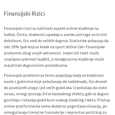
Finansijski Rizici
Finansijski rizici su suštinski aspekt online klađenja na
fudbal. Često, kladionici upadaju u zamku potrage za brzim
dobitkom, što vodi do velikih dugova. Statistike pokazuju da
oko 20% ljudi koji se klade na sport dožive čak i finansijske
probleme zbog svojih aktivnosti. Jedan loš tiket može
značajno uzdrmati budžet, a neodgovorno klađenje može
rezultirati dugoročnim posledicama.
Finansijski problemi se često pojavljuju kada se kladionici
suoče s gubicima koje pokušavaju da nadoknade, što dovodi
do povećanih uloga i još većih gubitaka. U pokušaju da vrate
novac, mnogi postaju žrtve kaskadnog efekta, gde se dugovi
gomilaju i rešavaju gubitkom svakog sledećeg tiketa. Pristup
online platformama samo dodatno pogoršava situaciju, jer
omogućavaju trenutne transakcije i neprestan potsticaj za