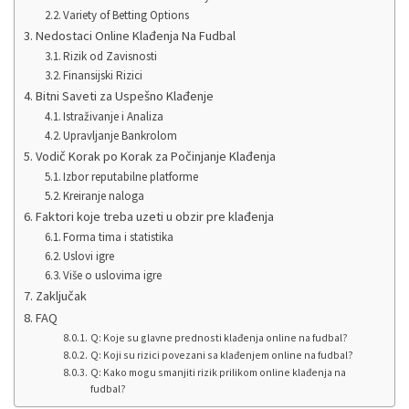
Variety of Betting Options
Nedostaci Online Klađenja Na Fudbal
Rizik od Zavisnosti
Finansijski Rizici
Bitni Saveti za Uspešno Klađenje
Istraživanje i Analiza
Upravljanje Bankrolom
Vodič Korak po Korak za Počinjanje Klađenja
Izbor reputabilne platforme
Kreiranje naloga
Faktori koje treba uzeti u obzir pre klađenja
Forma tima i statistika
Uslovi igre
Više o uslovima igre
Zaključak
FAQ
Q: Koje su glavne prednosti klađenja online na fudbal?
Q: Koji su rizici povezani sa klađenjem online na fudbal?
Q: Kako mogu smanjiti rizik prilikom online klađenja na
fudbal?