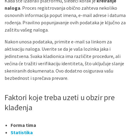
Kada ste izabrali platformu, sledeći korak je
kreiranje
naloga
. Proces registrovanja obično zahteva nekoliko
osnovnih informacija poput imena, e-mail adrese i datuma
rođenja. Pravilno popunjavanje ovih podataka je ključno za
zaštitu vašeg naloga.
Nakon unosa podataka, primite e-mail sa linkom za
aktivaciju naloga. Uverite se da je vaša lozinka jaka i
jedinstvena. Svaka kladionica ima različite procedure, ali
većina će tražiti verifikaciju identiteta, što uključuje slanje
skeniranih dokumenata. Ovo dodatno osigurava vašu
bezbednost i sprečava prevare.
Faktori koje treba uzeti u obzir pre
klađenja
Forma tima
Statistika