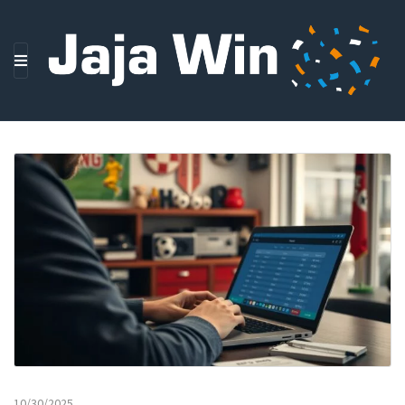
M
E
N
U
10/30/2025