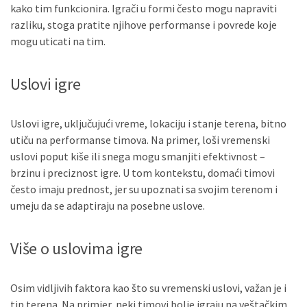
kako tim funkcionira. Igrači u formi često mogu napraviti
razliku, stoga pratite njihove performanse i povrede koje
mogu uticati na tim.
Uslovi igre
Uslovi igre, uključujući vreme, lokaciju i stanje terena, bitno
utiču na performanse timova. Na primer, loši vremenski
uslovi poput kiše ili snega mogu smanjiti efektivnost –
brzinu i preciznost igre. U tom kontekstu, domaći timovi
često imaju prednost, jer su upoznati sa svojim terenom i
umeju da se adaptiraju na posebne uslove.
Više o uslovima igre
Osim vidljivih faktora kao što su vremenski uslovi, važan je i
tip terena. Na primjer, neki timovi bolje igraju na veštačkim