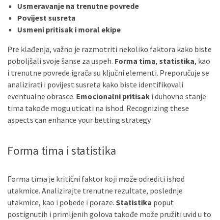
Usmeravanje na trenutne povrede
Povijest susreta
Usmeni pritisak i moral ekipe
Pre klađenja, važno je razmotriti nekoliko faktora kako biste
poboljšali svoje šanse za uspeh.
Forma tima
,
statistika
, kao
i trenutne povrede igrača su ključni elementi. Preporučuje se
analizirati i povijest susreta kako biste identifikovali
eventualne obrasce.
Emocionalni pritisak
i duhovno stanje
tima takođe mogu uticati na ishod. Recognizing these
aspects can enhance your betting strategy.
Forma tima i statistika
Forma tima je kritični faktor koji može odrediti ishod
utakmice. Analizirajte trenutne rezultate, poslednje
utakmice, kao i pobede i poraze.
Statistika
poput
postignutih i primljenih golova takođe može pružiti uvid u to