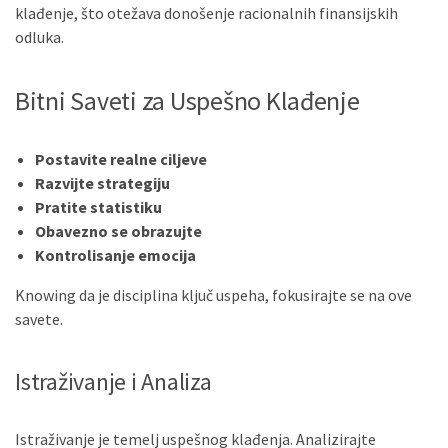
klađenje, što otežava donošenje racionalnih finansijskih
odluka.
Bitni Saveti za Uspešno Klađenje
Postavite realne ciljeve
Razvijte strategiju
Pratite statistiku
Obavezno se obrazujte
Kontrolisanje emocija
Knowing da je disciplina ključ uspeha, fokusirajte se na ove
savete.
Istraživanje i Analiza
Istraživanje je temelj uspešnog klađenja. Analizirajte