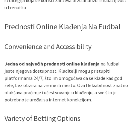
strategija koja se koristi zahteva brzu analizu i snalažljivost
u trenutku.
Prednosti Online Klađenja Na Fudbal
Convenience and Accessibility
Jedna od najvećih prednosti online klađenja
na fudbal
jeste njegova dostupnost. Kladitelji mogu pristupiti
platformama 24/7, što im omogućava da se klade kad god
žele, bez obzira na vreme ili mesto. Ova fleksibilnost znatno
olakšava praćenje i učestvovanje u klađenju, a sve što je
potrebno je uređaj sa internet konekcijom.
Variety of Betting Options