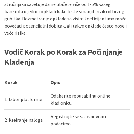
stručnjaka savetuje da ne ulažete više od 1-5% vašeg
bankrola u jednoj opkladi kako biste smanjili rizik od brzog
gubitka. Razmatranje opklada sa višim koeficijentima može
povećati potencijalni dobitak, ali takve opklade često nose i
veće rizike.
Vodič Korak po Korak za Počinjanje
Klađenja
Korak
Opis
Odaberite reputabilnu online
1. Izbor platforme
kladionicu.
Registrujte se sa osnovnim
2. Kreiranje naloga
podacima.