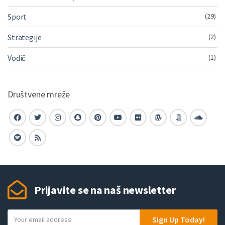
Sport
(29)
Strategije
(2)
Vodič
(1)
Društvene mreže
Prijavite se na naš newsletter
Y
Sign Up Today!