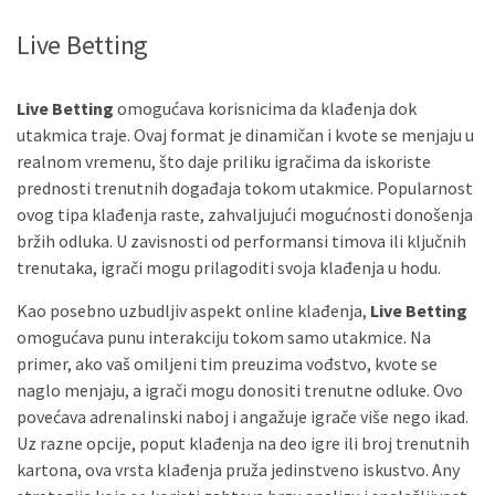
Live Betting
Live Betting
omogućava korisnicima da klađenja dok
utakmica traje. Ovaj format je dinamičan i kvote se menjaju u
realnom vremenu, što daje priliku igračima da iskoriste
prednosti trenutnih događaja tokom utakmice. Popularnost
ovog tipa klađenja raste, zahvaljujući mogućnosti donošenja
bržih odluka. U zavisnosti od performansi timova ili ključnih
trenutaka, igrači mogu prilagoditi svoja klađenja u hodu.
Kao posebno uzbudljiv aspekt online klađenja,
Live Betting
omogućava punu interakciju tokom samo utakmice. Na
primer, ako vaš omiljeni tim preuzima vođstvo, kvote se
naglo menjaju, a igrači mogu donositi trenutne odluke. Ovo
povećava adrenalinski naboj i angažuje igrače više nego ikad.
Uz razne opcije, poput klađenja na deo igre ili broj trenutnih
kartona, ova vrsta klađenja pruža jedinstveno iskustvo. Any