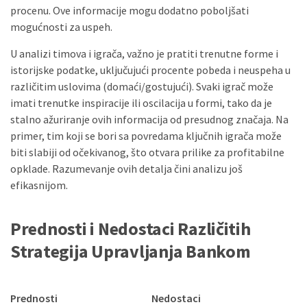
procenu. Ove informacije mogu dodatno poboljšati
mogućnosti za uspeh.
U analizi timova i igrača, važno je pratiti trenutne forme i
istorijske podatke, uključujući procente pobeda i neuspeha u
različitim uslovima (domaći/gostujući). Svaki igrač može
imati trenutke inspiracije ili oscilacija u formi, tako da je
stalno ažuriranje ovih informacija od presudnog značaja. Na
primer, tim koji se bori sa povredama ključnih igrača može
biti slabiji od očekivanog, što otvara prilike za profitabilne
opklade. Razumevanje ovih detalja čini analizu još
efikasnijom.
Prednosti i Nedostaci Različitih
Strategija Upravljanja Bankom
Prednosti
Nedostaci