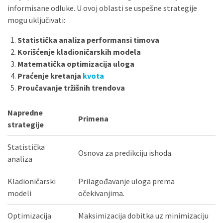
informisane odluke. U ovoj oblasti se uspešne strategije
mogu uključivati:
Statistička analiza performansi timova
Korišćenje kladioničarskih modela
Matematička optimizacija uloga
Praćenje kretanja
kvota
Proučavanje tržišnih trendova
Napredne
Primena
strategije
Statistička
Osnova za predikciju ishoda.
analiza
Kladioničarski
Prilagođavanje uloga prema
modeli
očekivanjima.
Optimizacija
Maksimizacija dobitka uz minimizaciju