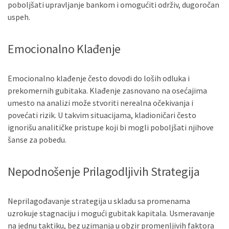
poboljšati upravljanje bankom i omogućiti održiv, dugoročan
uspeh.
Emocionalno Klađenje
Emocionalno klađenje često dovodi do loših odluka i
prekomernih gubitaka. Klađenje zasnovano na osećajima
umesto na analizi može stvoriti nerealna očekivanja i
povećati rizik. U takvim situacijama, kladioničari često
ignorišu analitičke pristupe koji bi mogli poboljšati njihove
šanse za pobedu.
Nepodnošenje Prilagodljivih Strategija
Neprilagođavanje strategija u skladu sa promenama
uzrokuje stagnaciju i mogući gubitak kapitala. Usmeravanje
na jednu taktiku, bez uzimanja u obzir promenljivih faktora