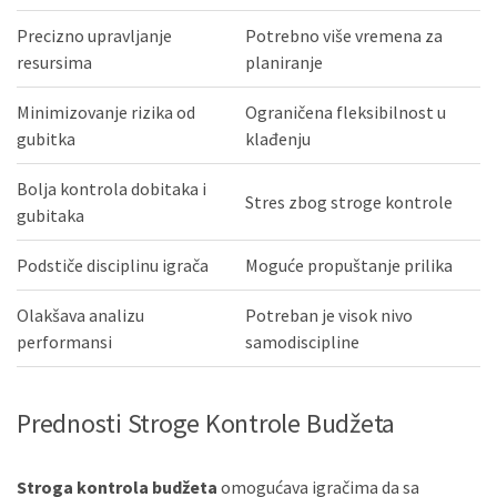
Precizno upravljanje
Potrebno više vremena za
resursima
planiranje
Minimizovanje rizika od
Ograničena fleksibilnost u
gubitka
klađenju
Bolja kontrola dobitaka i
Stres zbog stroge kontrole
gubitaka
Podstiče disciplinu igrača
Moguće propuštanje prilika
Olakšava analizu
Potreban je visok nivo
performansi
samodiscipline
Prednosti Stroge Kontrole Budžeta
Stroga kontrola budžeta
omogućava igračima da sa