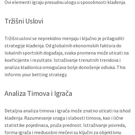
Ovi elementi igraju presudnu ulogu u sposobnosti klađenja.
Tržišni Uslovi
Tržišni uslovi se neprekidno menjaju i ključno je prilagoditi
strategije klađenja. Od globalnih ekonomskih faktora do
lokalnih sportskih događaja, svaka promena može uticati na
koeficijente i rezultate. Istraživanje trenutnih trendova i
analiza kladionica omogućava bolje donošenje odluka. This
informs your betting strategy.
Analiza Timova i Igrača
Detaljna analiza timova i igrača može znatno uticati na ishod
klađenja. Razumevanje snaga i slabosti timova, kao i lične
statistike pojedinaca, pruža prednost. Istraživanje povreda,
forma igrača i međusobni mečevi su ključni za objektivnu