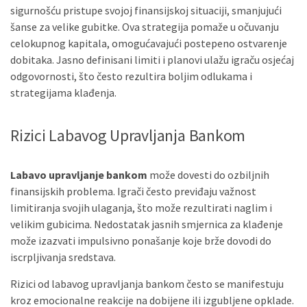
sigurnošću pristupe svojoj finansijskoj situaciji, smanjujući
šanse za velike gubitke. Ova strategija pomaže u očuvanju
celokupnog kapitala, omogućavajući postepeno ostvarenje
dobitaka. Jasno definisani limiti i planovi ulažu igraču osjećaj
odgovornosti, što često rezultira boljim odlukama i
strategijama klađenja.
Rizici Labavog Upravljanja Bankom
Labavo upravljanje bankom
može dovesti do ozbiljnih
finansijskih problema. Igrači često previđaju važnost
limitiranja svojih ulaganja, što može rezultirati naglim i
velikim gubicima. Nedostatak jasnih smjernica za klađenje
može izazvati impulsivno ponašanje koje brže dovodi do
iscrpljivanja sredstava.
Rizici od labavog upravljanja bankom često se manifestuju
kroz emocionalne reakcije na dobijene ili izgubljene opklade.