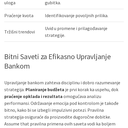
uloga
gubitka.
Praćenje kvota
Identifikovanje povoljnih prilika.
Uvid u promene i prilagođavanje
Tržišni trendovi
strategije.
Bitni Saveti za Efikasno Upravljanje
Bankom
Upravljanje bankom zahteva disciplinu i dobro razumevanje
strategija.
Planiranje budžeta
je prvi korak ka uspehu, dok
praćenje opklada i rezultata
omogućava analizu
performansi. Održavanje emocija pod kontrolom je takođe
bitno, kako bi se izbegli impulzivni potezi. Pravilna
strategija osiguraće da proizvodite dugoročne dobitke.
Assume that pravilna primena ovih saveta vodi ka boljem