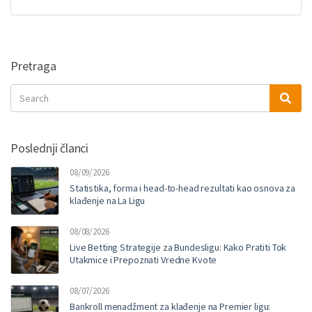
Pretraga
Search
Sea
for:
Poslednji članci
08/09/2026
Statistika, forma i head-to-head rezultati kao osnova za
klađenje na La Ligu
08/08/2026
Live Betting Strategije za Bundesligu: Kako Pratiti Tok
Utakmice i Prepoznati Vredne Kvote
08/07/2026
Bankroll menadžment za klađenje na Premier ligu: