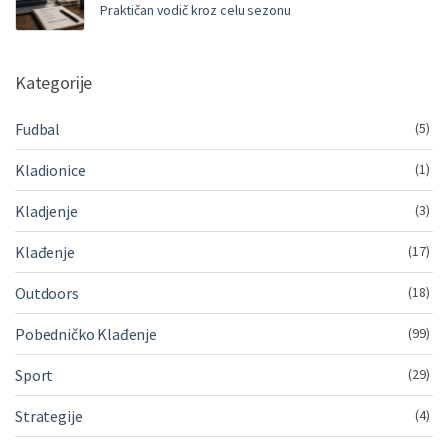
Praktičan vodič kroz celu sezonu
Kategorije
Fudbal
(5)
Kladionice
(1)
Kladjenje
(3)
Klađenje
(17)
Outdoors
(18)
Pobedničko Klađenje
(99)
Sport
(29)
Strategije
(4)