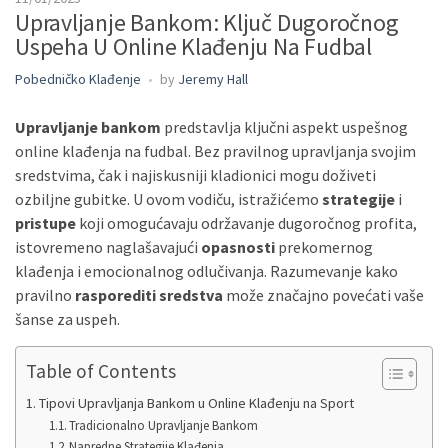
Upravljanje Bankom: Ključ Dugoročnog
Uspeha U Online Klađenju Na Fudbal
Pobedničko Klađenje
by
Jeremy Hall
Upravljanje bankom
predstavlja ključni aspekt uspešnog
online klađenja na fudbal. Bez pravilnog upravljanja svojim
sredstvima, čak i najiskusniji kladionici mogu doživeti
ozbiljne gubitke. U ovom vodiču, istražićemo
strategije
i
pristupe
koji omogućavaju održavanje dugoročnog profita,
istovremeno naglašavajući
opasnosti
prekomernog
klađenja i emocionalnog odlučivanja. Razumevanje kako
pravilno
rasporediti sredstva
može značajno povećati vaše
šanse za uspeh.
Table of Contents
Tipovi Upravljanja Bankom u Online Klađenju na Sport
Tradicionalno Upravljanje Bankom
Napredne Strategije Klađenja