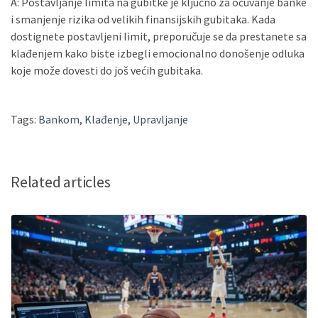
A: Postavljanje limita na gubitke je ključno za očuvanje banke
i smanjenje rizika od velikih finansijskih gubitaka. Kada
dostignete postavljeni limit, preporučuje se da prestanete sa
klađenjem kako biste izbegli emocionalno donošenje odluka
koje može dovesti do još većih gubitaka.
Tags:
Bankom
,
Klađenje
,
Upravljanje
Related articles