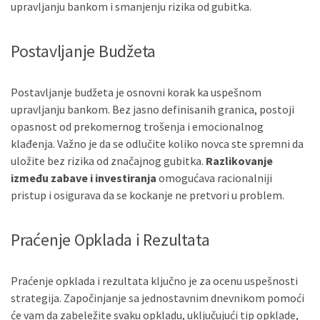
upravljanju bankom i smanjenju rizika od gubitka.
Postavljanje Budžeta
Postavljanje budžeta je osnovni korak ka uspešnom
upravljanju bankom. Bez jasno definisanih granica, postoji
opasnost od prekomernog trošenja i emocionalnog
klađenja. Važno je da se odlučite koliko novca ste spremni da
uložite bez rizika od značajnog gubitka.
Razlikovanje
između zabave i investiranja
omogućava racionalniji
pristup i osigurava da se kockanje ne pretvori u problem.
Praćenje Opklada i Rezultata
Praćenje opklada i rezultata ključno je za ocenu uspešnosti
strategija. Započinjanje sa jednostavnim dnevnikom pomoći
će vam da zabeležite svaku opkladu, uključujući tip opklade,