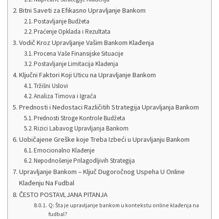
Bitni Saveti za Efikasno Upravljanje Bankom
Postavljanje Budžeta
Praćenje Opklada i Rezultata
Vodič Kroz Upravljanje Vašim Bankom Klađenja
Procena Vaše Finansijske Situacije
Postavljanje Limitacija Klađenja
Ključni Faktori Koji Uticu na Upravljanje Bankom
Tržišni Uslovi
Analiza Timova i Igrača
Prednosti i Nedostaci Različitih Strategija Upravljanja Bankom
Prednosti Stroge Kontrole Budžeta
Rizici Labavog Upravljanja Bankom
Uobičajene Greške koje Treba Izbeći u Upravljanju Bankom
Emocionalno Klađenje
Nepodnošenje Prilagodljivih Strategija
Upravljanje Bankom – Ključ Dugoročnog Uspeha U Online
Klađenju Na Fudbal
ČESTO POSTAVLJANA PITANJA
Q: Šta je upravljanje bankom u kontekstu online klađenja na
fudbal?