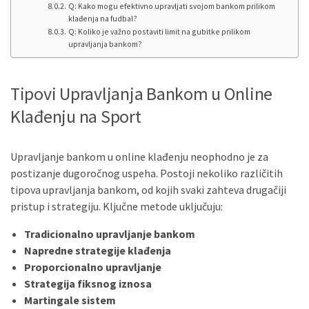
Q: Kako mogu efektivno upravljati svojom bankom prilikom
klađenja na fudbal?
Q: Koliko je važno postaviti limit na gubitke prilikom
upravljanja bankom?
Tipovi Upravljanja Bankom u Online
Klađenju na Sport
Upravljanje bankom u online klađenju neophodno je za
postizanje dugoročnog uspeha. Postoji nekoliko različitih
tipova upravljanja bankom, od kojih svaki zahteva drugačiji
pristup i strategiju. Ključne metode uključuju:
Tradicionalno upravljanje bankom
Napredne strategije klađenja
Proporcionalno upravljanje
Strategija fiksnog iznosa
Martingale sistem