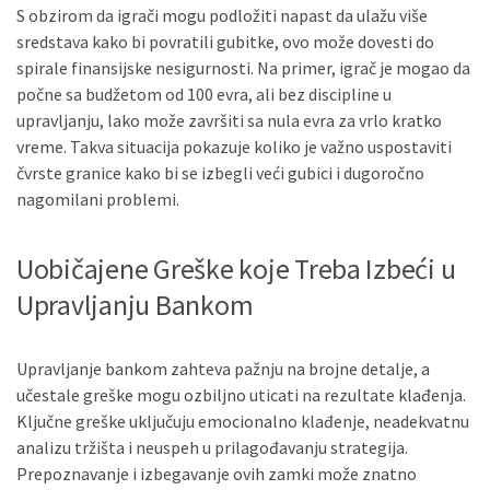
S obzirom da igrači mogu podložiti napast da ulažu više
sredstava kako bi povratili gubitke, ovo može dovesti do
spirale finansijske nesigurnosti. Na primer, igrač je mogao da
počne sa budžetom od 100 evra, ali bez discipline u
upravljanju, lako može završiti sa nula evra za vrlo kratko
vreme. Takva situacija pokazuje koliko je važno uspostaviti
čvrste granice kako bi se izbegli veći gubici i dugoročno
nagomilani problemi.
Uobičajene Greške koje Treba Izbeći u
Upravljanju Bankom
Upravljanje bankom zahteva pažnju na brojne detalje, a
učestale greške mogu ozbiljno uticati na rezultate klađenja.
Ključne greške uključuju emocionalno klađenje, neadekvatnu
analizu tržišta i neuspeh u prilagođavanju strategija.
Prepoznavanje i izbegavanje ovih zamki može znatno