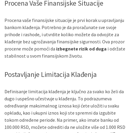
Procena Vaše Finansijske Situacije
Procena vaše finansijske situacije je prvi korak u upravljanju
bankom klađenja. Potrebno je da proračunate sve svoje
prihode i rashode, i utvrdite koliko možete da odvojite za
klađenje bez ugrožavanja finansijske sigurnosti. Ova prozor
procene može pomoći da
izbegnete rizik od duga
i održate
stabilnost u svom finansijskom životu.
Postavljanje Limitacija Klađenja
Definisanje limitacija klađenja je ključno za svako ko želi da
dugo i uspešno učestvuje u klađenju. To podrazumeva
određivanje maksimalnog iznosa koji ćete uložiti u svaku
opkladu, kao i ukupni iznos koji ste spremni da izgubite
tokom određene periode. Na primer, ako imate banku od
100.000 RSD, možete odrediti da ne uložite više od 1.000 RSD