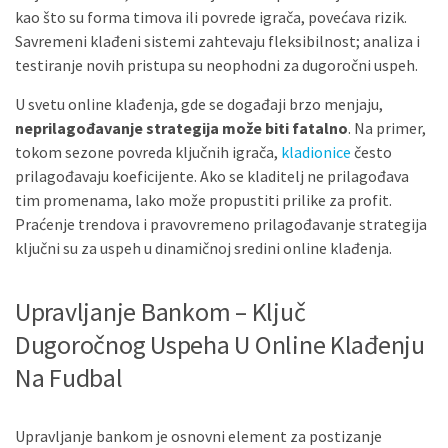
kao što su forma timova ili povrede igrača, povećava rizik.
Savremeni klađeni sistemi zahtevaju fleksibilnost; analiza i
testiranje novih pristupa su neophodni za dugoročni uspeh.
U svetu online klađenja, gde se događaji brzo menjaju,
neprilagođavanje strategija može biti fatalno
. Na primer,
tokom sezone povreda ključnih igrača,
kladionice
često
prilagođavaju koeficijente. Ako se kladitelj ne prilagođava
tim promenama, lako može propustiti prilike za profit.
Praćenje trendova i pravovremeno prilagođavanje strategija
ključni su za uspeh u dinamičnoj sredini online klađenja.
Upravljanje Bankom – Ključ
Dugoročnog Uspeha U Online Klađenju
Na Fudbal
Upravljanje bankom je osnovni element za postizanje