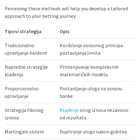
Perceiving these methods will help you develop a tailored
approach to your betting journey.
Tipovi strategija
Opis
Tradicionalno
Korišćenje osnovnog principa
upravljanje bankom
postavljanja limita.
Napredne strategije
Primenjivanje kompleksnih
klađenja
matematičkih modela.
Proporcionalno
Postavljanje uloga na osnovu
upravljanje
banke.
Strategija fiksnog
Klađenje
istog iznosa nezavisno
iznosa
od rezultata.
Martingale sistem
Dupliranje uloga nakon gubitka.