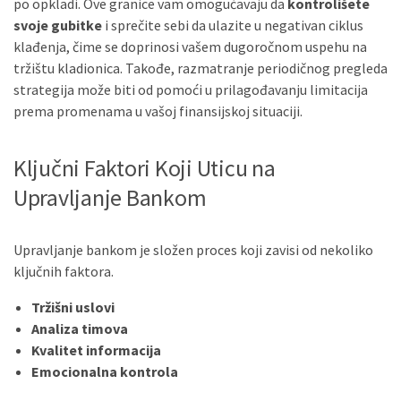
po opkladi. Ove granice vam omogućavaju da
kontrolišete
svoje gubitke
i sprečite sebi da ulazite u negativan ciklus
klađenja, čime se doprinosi vašem dugoročnom uspehu na
tržištu kladionica. Takođe, razmatranje periodičnog pregleda
strategija može biti od pomoći u prilagođavanju limitacija
prema promenama u vašoj finansijskoj situaciji.
Ključni Faktori Koji Uticu na
Upravljanje Bankom
Upravljanje bankom je složen proces koji zavisi od nekoliko
ključnih faktora.
Tržišni uslovi
Analiza timova
Kvalitet informacija
Emocionalna kontrola