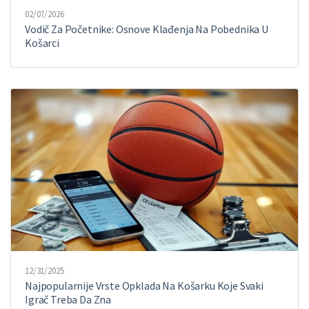
02/07/2026
Vodič Za Početnike: Osnove Klađenja Na Pobednika U
Košarci
12/31/2025
Najpopularnije Vrste Opklada Na Košarku Koje Svaki
Igrač Treba Da Zna