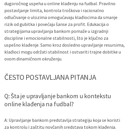
dugoročnog uspeha u online klađenju na fudbal. Pravilno
postavljanje limita, kontrola troškova i racionalno
odlučivanje o ulozima omogućavaju klađiocima da smanje
rizik od gubitka i povećaju šanse za profit. Edukacija o
strategijama upravljanja bankom pomaže u izgradnji
discipline i emocionalne stabilnosti, što je ključno za
uspešno klađenje. Samo kroz dosledno upravljanje resursima,
klađioci mogu održati stabilnost i ostvariti trajne dobitke u
ovom dinamičnom okruženju.
ČESTO POSTAVLJANA PITANJA
Q: Šta je upravljanje bankom u kontekstu
online klađenja na fudbal?
A: Upravljanje bankom predstavlja strategiju koja se koristi
za kontrolu i zaštitu novčanih sredstava tokom klađenja.