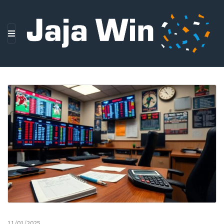
M
E
N
U
11/01/2025