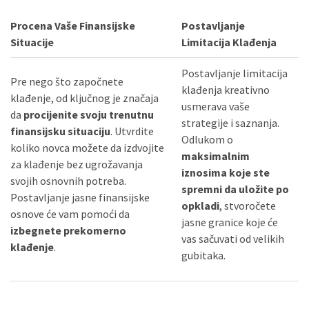
Procena Vaše Finansijske
Postavljanje
Situacije
Limitacija Klađenja
Postavljanje limitacija
Pre nego što započnete
klađenja kreativno
klađenje, od ključnog je značaja
usmerava vaše
da
procijenite svoju trenutnu
strategije i saznanja.
finansijsku situaciju
. Utvrdite
Odlukom o
koliko novca možete da izdvojite
maksimalnim
za klađenje bez ugrožavanja
iznosima koje ste
svojih osnovnih potreba.
spremni da uložite po
Postavljanje jasne finansijske
opkladi
, stvoročete
osnove će vam pomoći da
jasne granice koje će
izbegnete prekomerno
vas sačuvati od velikih
klađenje
.
gubitaka.