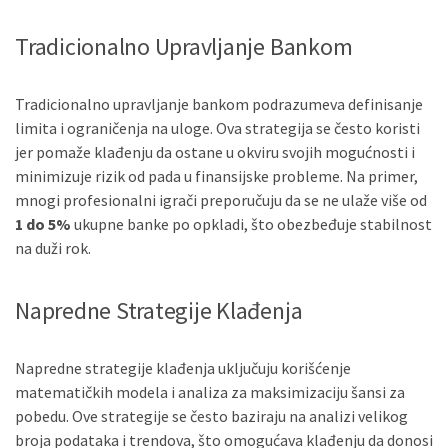
Tradicionalno Upravljanje Bankom
Tradicionalno upravljanje bankom podrazumeva definisanje
limita i ograničenja na uloge. Ova strategija se često koristi
jer pomaže klađenju da ostane u okviru svojih mogućnosti i
minimizuje rizik od pada u finansijske probleme. Na primer,
mnogi profesionalni igrači preporučuju da se ne ulaže više od
1 do 5%
ukupne banke po opkladi, što obezbeđuje stabilnost
na duži rok.
Napredne Strategije Klađenja
Napredne strategije klađenja uključuju korišćenje
matematičkih modela i analiza za maksimizaciju šansi za
pobedu. Ove strategije se često baziraju na analizi velikog
broja podataka i trendova, što omogućava klađenju da donosi