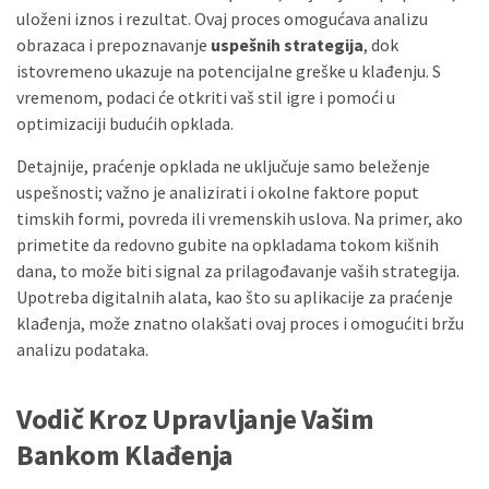
uloženi iznos i rezultat. Ovaj proces omogućava analizu
obrazaca i prepoznavanje
uspešnih strategija
, dok
istovremeno ukazuje na potencijalne greške u klađenju. S
vremenom, podaci će otkriti vaš stil igre i pomoći u
optimizaciji budućih opklada.
Detajnije, praćenje opklada ne uključuje samo beleženje
uspešnosti; važno je analizirati i okolne faktore poput
timskih formi, povreda ili vremenskih uslova. Na primer, ako
primetite da redovno gubite na opkladama tokom kišnih
dana, to može biti signal za prilagođavanje vaših strategija.
Upotreba digitalnih alata, kao što su aplikacije za praćenje
klađenja, može znatno olakšati ovaj proces i omogućiti bržu
analizu podataka.
Vodič Kroz Upravljanje Vašim
Bankom Klađenja