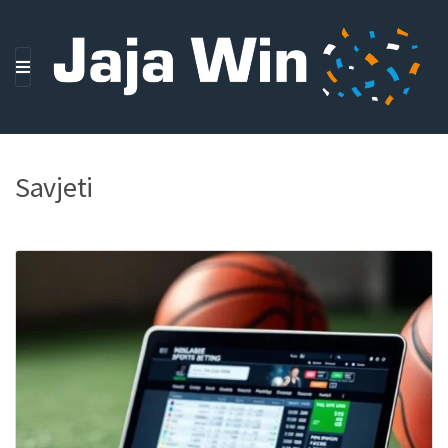
M
E
N
U
Savjeti