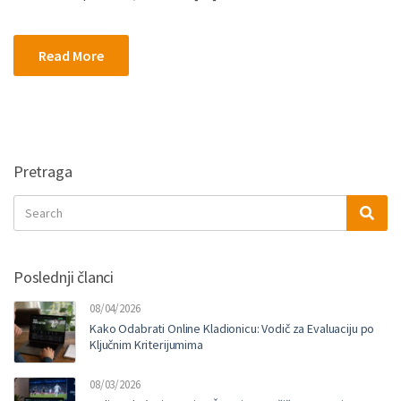
Read More
Pretraga
Search
Sea
for:
Poslednji članci
08/04/2026
Kako Odabrati Online Kladionicu: Vodič za Evaluaciju po
Ključnim Kriterijumima
08/03/2026