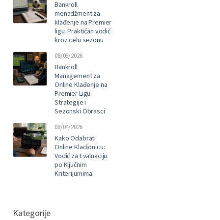
Bankroll
menadžment za
klađenje na Premier
ligu: Praktičan vodič
kroz celu sezonu
08/06/2026
Bankroll
Management za
Online Klađenje na
Premier Ligu:
Strategije i
Sezonski Obrasci
08/04/2026
Kako Odabrati
Online Kladionicu:
Vodič za Evaluaciju
po Ključnim
Kriterijumima
Kategorije