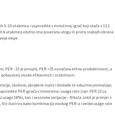
h 5-10 utakmica i usporedite s minutima; igrač koji skače s 12.1
h 6 utakmica obično ima povećanu ulogu ili protiv slabijih obrana
enje ekipe.
o: PER ~15 je prosjek, PER >25 označava elitnu produktivnost, a
pokazatelj visoke efikasnosti i stabilnosti.
tencije, skokove, ukradene lopte i blokade te oduzima promašaje,
 uporedite PER igrača s minutama i usage rate (npr. PER 22 uz
z usage 18%), kao i sezonske varijacije – Nikola Jokić je primjer s
što ilustrira kako kombinacija visokog PER-a i velike usage rate