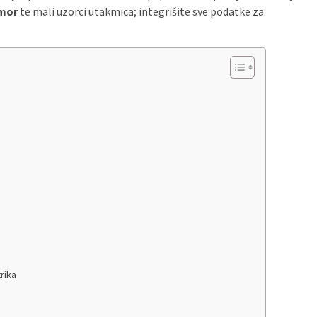
umor
te mali uzorci utakmica; integrišite sve podatke za
rika