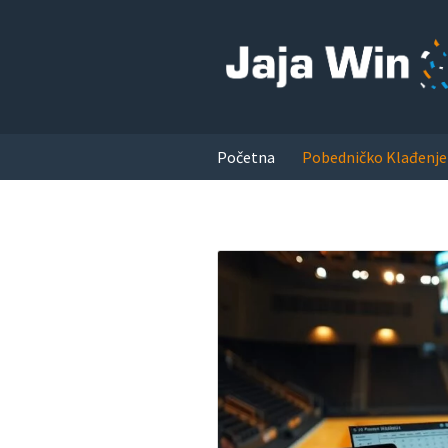
Početna
Pobedničko Klađenje