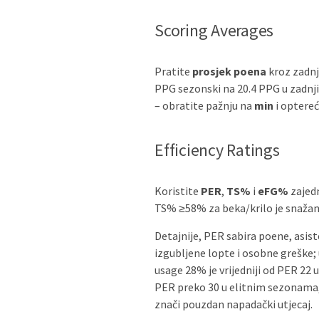
Scoring Averages
Pratite
prosjek poena
kroz zadnji
PPG sezonski na 20.4 PPG u zadnji
– obratite pažnju na
min
i optereć
Efficiency Ratings
Koristite
PER
,
TS%
i
eFG%
zajedn
TS% ≥58% za beka/krilo je snažan 
Detajnije, PER sabira poene, asis
izgubljene lopte i osobne greške;
usage 28% je vrijedniji od PER 22 u
PER preko 30 u elitnim sezonama, 
znači pouzdan napadački utjecaj.