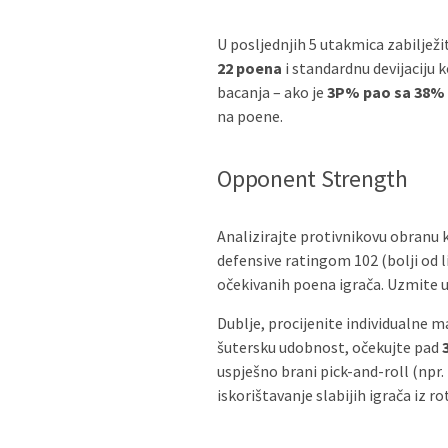
U posljednjih 5 utakmica zabilježit
22 poena
i standardnu devijaciju k
bacanja – ako je
3P% pao sa 38%
na poene.
Opponent Strength
Analizirajte protivnikovu obranu 
defensive ratingom 102 (bolji od li
očekivanih poena igrača. Uzmite u
Dublje, procijenite individualne m
šutersku udobnost, očekujte pad
uspješno brani pick-and-roll (npr.
iskorištavanje slabijih igrača iz rot