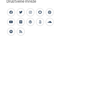
Društvene mreže