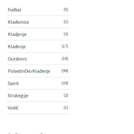
Fudbal
(5)
Kladionice
(1)
Kladjenje
(3)
Klađenje
(17)
Outdoors
(18)
Pobedničko Klađenje
(99)
Sport
(29)
Strategije
(2)
Vodič
(1)