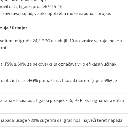
vitosti; ligaški prosjek ≈ 15-16.
ač završava napad; visoka upotreba može napuhati brojke.
uje / Primjer
volumen: igrač s 24,3 PPG u zadnjih 10 utakmica vjerojatno je u
rmi.
t: TS% ≥ 60% za bekove/krila označava vrlo efikasan učinak.
 u obzir trice: eFG% pomaže razlikovati šutere (npr. 55%+ je
zirana efikasnost: ligaški prosjek ~15; PER >25 signalizira elitni
apada: usage >30% sugerira da igrač nosi najveći teret napada.