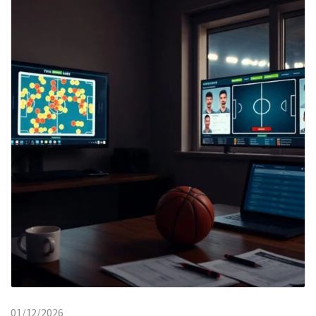
01/12/2026