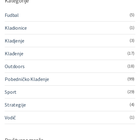
Kategorije
Fudbal
(5)
Kladionice
(1)
Kladjenje
(3)
Klađenje
(17)
Outdoors
(18)
Pobedničko Klađenje
(99)
Sport
(29)
Strategije
(4)
Vodič
(1)