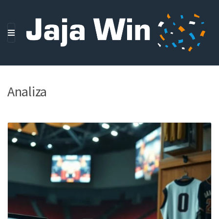
M
E
N
U
Analiza