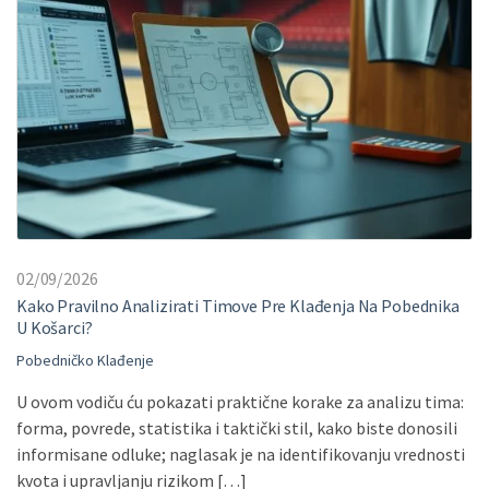
02/09/2026
Kako Pravilno Analizirati Timove Pre Klađenja Na Pobednika
U Košarci?
Pobedničko Klađenje
U ovom vodiču ću pokazati praktične korake za analizu tima:
forma, povrede, statistika i taktički stil, kako biste donosili
informisane odluke; naglasak je na identifikovanju vrednosti
kvota i upravljanju rizikom […]